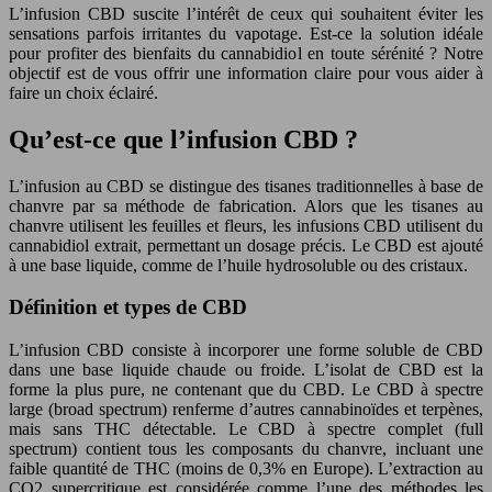
L’infusion CBD suscite l’intérêt de ceux qui souhaitent éviter les
sensations parfois irritantes du vapotage. Est-ce la solution idéale
pour profiter des bienfaits du cannabidiol en toute sérénité ? Notre
objectif est de vous offrir une information claire pour vous aider à
faire un choix éclairé.
Qu’est-ce que l’infusion CBD ?
L’infusion au CBD se distingue des tisanes traditionnelles à base de
chanvre par sa méthode de fabrication. Alors que les tisanes au
chanvre utilisent les feuilles et fleurs, les infusions CBD utilisent du
cannabidiol extrait, permettant un dosage précis. Le CBD est ajouté
à une base liquide, comme de l’huile hydrosoluble ou des cristaux.
Définition et types de CBD
L’infusion CBD consiste à incorporer une forme soluble de CBD
dans une base liquide chaude ou froide. L’isolat de CBD est la
forme la plus pure, ne contenant que du CBD. Le CBD à spectre
large (broad spectrum) renferme d’autres cannabinoïdes et terpènes,
mais sans THC détectable. Le CBD à spectre complet (full
spectrum) contient tous les composants du chanvre, incluant une
faible quantité de THC (moins de 0,3% en Europe). L’extraction au
CO2 supercritique est considérée comme l’une des méthodes les