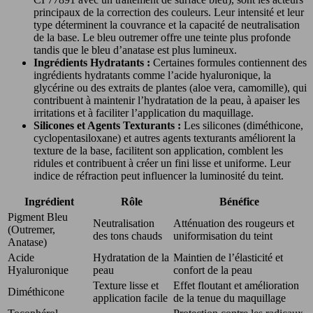
principaux de la correction des couleurs. Leur intensité et leur
type déterminent la couvrance et la capacité de neutralisation
de la base. Le bleu outremer offre une teinte plus profonde
tandis que le bleu d’anatase est plus lumineux.
Ingrédients Hydratants :
Certaines formules contiennent des
ingrédients hydratants comme l’acide hyaluronique, la
glycérine ou des extraits de plantes (aloe vera, camomille), qui
contribuent à maintenir l’hydratation de la peau, à apaiser les
irritations et à faciliter l’application du maquillage.
Silicones et Agents Texturants :
Les silicones (diméthicone,
cyclopentasiloxane) et autres agents texturants améliorent la
texture de la base, facilitent son application, comblent les
ridules et contribuent à créer un fini lisse et uniforme. Leur
indice de réfraction peut influencer la luminosité du teint.
Ingrédient
Rôle
Bénéfice
Pigment Bleu
Neutralisation
Atténuation des rougeurs et
(Outremer,
des tons chauds
uniformisation du teint
Anatase)
Acide
Hydratation de la
Maintien de l’élasticité et
Hyaluronique
peau
confort de la peau
Texture lisse et
Effet floutant et amélioration
Diméthicone
application facile
de la tenue du maquillage