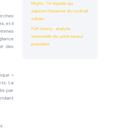
Mojito : l’e-liquide qui
capture l’essence du cocktail
erches
cubain
, et il
Puff cherry : analyse
 femmes
sensorielle de cette saveur
ilance
populaire
mé des
sique »
cts. La
iée par
pendant
ns