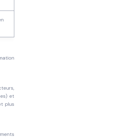
en
mmation
teurs,
tes) et
et plus
moments