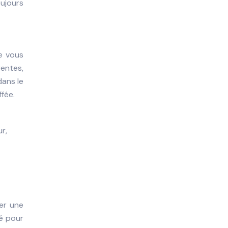
oujours
ue vous
rentes,
dans le
ffée.
r,
mer une
vé pour