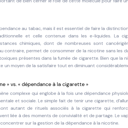
important de bien cerner le rôle de cette molécule pour faire u
endance au tabac, mais il est essentiel de faire la distinctio
ditionnelle et celle contenue dans les e-liquides. La cig
substances chimiques, dont de nombreuses sont cancérigè
au contraire, permet de consommer de la nicotine sans les d
oxiques présentes dans la fumée de cigarette. Bien que la n
 un moyen de la satisfaire tout en diminuant considérablem
ne » vs. « dépendance à la cigarette »
ène complexe qui englobe à la fois une dépendance physiol
ale et sociale. Le simple fait de tenir une cigarette, d’all
ont autant de rituels associés à la cigarette qui renforc
ouvent liée à des moments de convivialité et de partage. Le v
 concentrer sur la gestion de la dépendance à la nicotine.