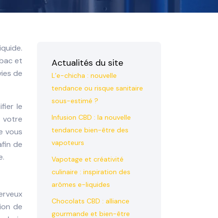
iquide.
abac et
Actualités du site
vies de
L’e-chicha : nouvelle
tendance ou risque sanitaire
sous-estimé ?
fier le
Infusion CBD : la nouvelle
t votre
tendance bien-être des
e vous
vapoteurs
afin de
e.
Vapotage et créativité
culinaire : inspiration des
arômes e-liquides
nerveux
Chocolats CBD : alliance
tion de
gourmande et bien-être