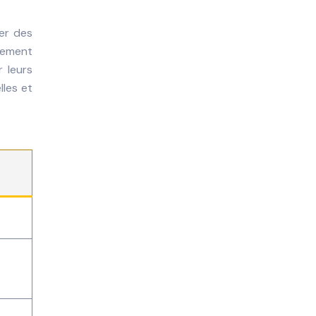
ser des
èrement
 leurs
lles et