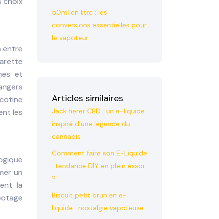
n choix
50ml en litre : les
conversions essentielles pour
le vapoteur
n entre
arette
nes et
angers
Articles similaires
icotine
Jack herer CBD : un e-liquide
ent les
inspiré d’une légende du
cannabis
Comment faire son E-Liquide
ogique
: tendance DIY en plein essor
umer un
?
ent la
Biscuit petit brun en e-
apotage
liquide : nostalgie vapoteuse