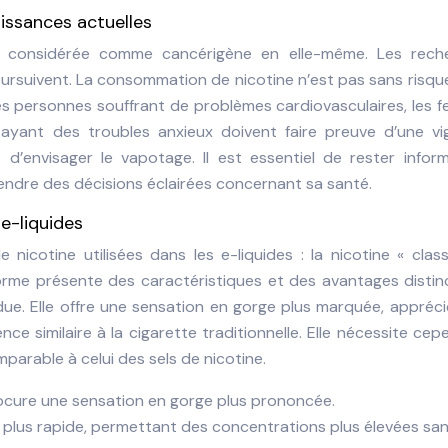
issances actuelles
 pas considérée comme cancérigène en elle-même. Les rech
oursuivent. La consommation de nicotine n’est pas sans risques
Les personnes souffrant de problèmes cardiovasculaires, les
 ayant des troubles anxieux doivent faire preuve d’une vig
 d’envisager le vapotage. Il est essentiel de rester infor
endre des décisions éclairées concernant sa santé.
 e-liquides
nicotine utilisées dans les e-liquides : la nicotine « clas
forme présente des caractéristiques et des avantages distin
due. Elle offre une sensation en gorge plus marquée, appréc
ce similaire à la cigarette traditionnelle. Elle nécessite ce
parable à celui des sels de nicotine.
ocure une sensation en gorge plus prononcée.
 plus rapide, permettant des concentrations plus élevées sa