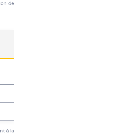
ion de
nt à la