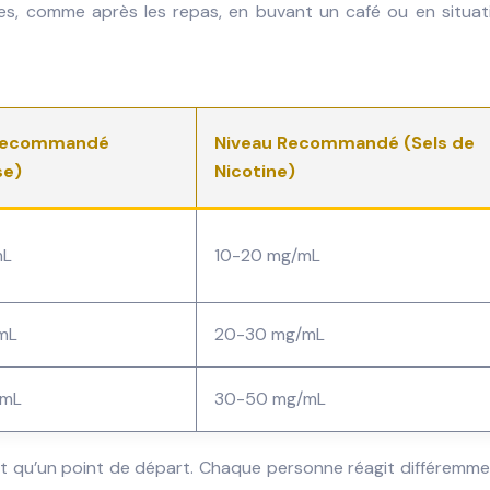
ques, comme après les repas, en buvant un café ou en situat
 Recommandé
Niveau Recommandé (Sels de
se)
Nicotine)
mL
10-20 mg/mL
mL
20-30 mg/mL
/mL
30-50 mg/mL
’est qu’un point de départ. Chaque personne réagit différemme