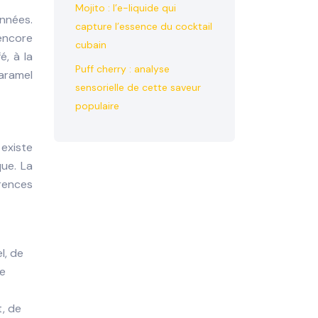
Mojito : l’e-liquide qui
années.
capture l’essence du cocktail
encore
cubain
é, à la
Puff cherry : analyse
aramel
sensorielle de cette saveur
populaire
 existe
ue. La
rences
l, de
he
, de