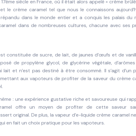
7ème siècle en France, où il était alors appelé « crème brûlé
, et le crème caramel tel que nous le connaissons aujourd’
t répandu dans le monde entier et a conquis les palais du
 caramel dans de nombreuses cultures, chacune avec ses p
t constituée de sucre, de lait, de jaunes d’œufs et de vanill
mposé de propylène glycol, de glycérine végétale, d’arômes
 ni lait et n’est pas destiné à être consommé. Il s’agit d’un 
mettant aux vapoteurs de profiter de la saveur du crème c
l.
le même : une expérience gustative riche et savoureuse qui rapp
 caramel offre un moyen de profiter de cette saveur sa
sert original. De plus, la vapeur d’e-liquide crème caramel ne
i en fait un choix pratique pour les vapoteurs.