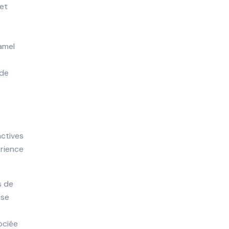
 et
amel
 de
actives
érience
s de
 se
ociée