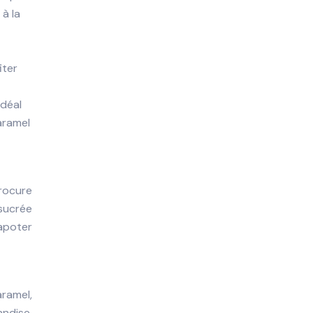
 à la
iter
idéal
aramel
procure
 sucrée
apoter
aramel,
andise.