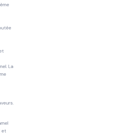
crème
loutée
et
el. La
ème
aveurs.
amel
 et