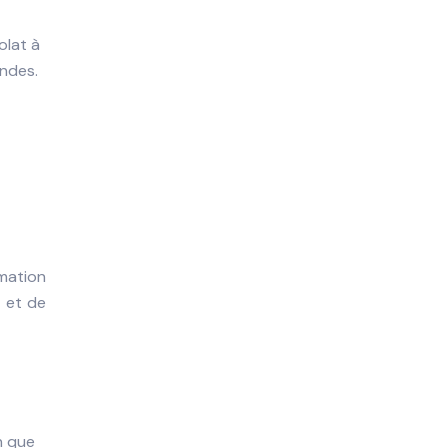
olat à
ndes.
mmation
e et de
n que