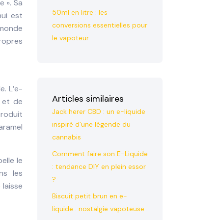
e ». Sa
50ml en litre : les
hui est
conversions essentielles pour
 monde
le vapoteur
ropres
e. L’e-
Articles similaires
 et de
Jack herer CBD : un e-liquide
produit
inspiré d’une légende du
aramel
cannabis
Comment faire son E-Liquide
elle le
: tendance DIY en plein essor
ns les
?
 laisse
Biscuit petit brun en e-
liquide : nostalgie vapoteuse