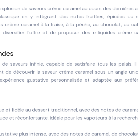
 explosion de saveurs crème caramel au cours des dernières 
 classique en y intégrant des notes fruitées, épicées ou 
 crème caramel à la fraise, à la pêche, au chocolat, au caf
e diversifier l’offre et de proposer des e-liquides crème c
ndes
de saveurs infinie, capable de satisfaire tous les palais. Il
ent de découvrir la saveur crème caramel sous un angle uniq
 expérience gustative personnalisée et adaptée aux préfé
e et fidèle au dessert traditionnel, avec des notes de carame
r douce et réconfortante, idéale pour les vapoteurs à la recherc
stative plus intense, avec des notes de caramel, de chocolat