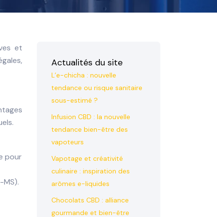
ves et
gales,
Actualités du site
L’e-chicha : nouvelle
tendance ou risque sanitaire
sous-estimé ?
antages
Infusion CBD : la nouvelle
uels.
tendance bien-être des
vapoteurs
e pour
Vapotage et créativité
culinaire : inspiration des
C-MS).
arômes e-liquides
Chocolats CBD : alliance
gourmande et bien-être