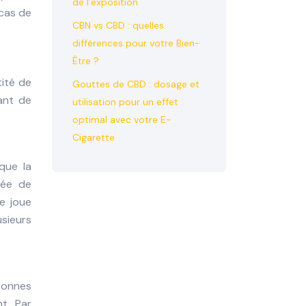
de l’exposition
 cas de
CBN vs CBD : quelles
différences pour votre Bien-
Être ?
ité de
Gouttes de CBD : dosage et
tant de
utilisation pour un effet
optimal avec votre E-
Cigarette
que la
rée de
e joue
sieurs
rsonnes
t. Par