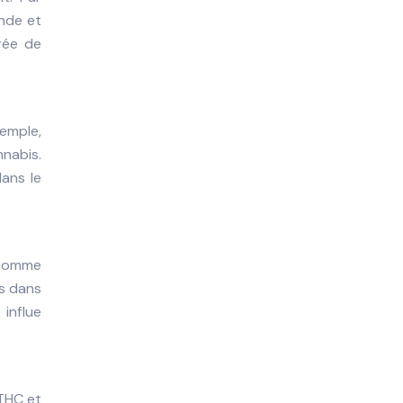
nde et
urée de
xemple,
nabis.
ans le
 comme
es dans
 influe
 THC et