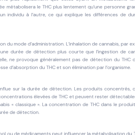
âgée métabolisera le THC plus lentement qu’une personne gra
un individu à l’autre, ce qui explique les différences de d
on du mode d’administration. L’inhalation de cannabis, par e
une durée de détection plus courte que l’ingestion de can
 elle, ne provoque généralement pas de détection du THC d
itesse d’absorption du THC et son élimination par l’organisme.
nflue sur la durée de détection. Les produits concentrés,
s concentrations élevées de THC et peuvent rester détectabl
bis « classique ». La concentration de THC dans le produit
urée de détection.
ool ou de médicaments peut influencer la métabolisation du