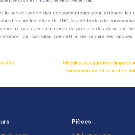
uisant le coût et l’impact environnemental.
et la sensibilisation des consommateurs pour atténuer les 
éducation sur les effets du THC, les méthodes de consommat
r permettre aux consommateurs de prendre des décisions écla
ommation de cannabis permettra de réduire les risques
n effet
Machines à cigarettes : impact su
consommation et la santé publ
urs
Pièces
urs classiques
Batterie et accus