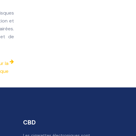
risques
ion et
irées.
 et de
r la
ique
CBD
Les cigarettes électroniques sont