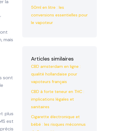
er la
50ml en litre : les
conversions essentielles pour
r
le vapoteur
sont
n, mais
Articles similaires
CBD amsterdam en ligne :
qualité hollandaise pour
ls sont
vapoteurs français
de
CBD à forte teneur en THC :
implications légales et
sanitaires
t plus
Cigarette électronique et
-MS est
bébé : les risques méconnus
 précis