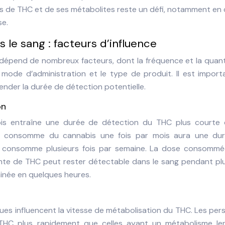
es de THC et de ses métabolites reste un défi, notamment en
se.
le sang : facteurs d’influence
dépend de nombreux facteurs, dont la fréquence et la quant
 mode d’administration et le type de produit. Il est impor
der la durée de détection potentielle.
on
is entraîne une durée de détection du THC plus courte 
ui consomme du cannabis une fois par mois aura une du
i consomme plusieurs fois par semaine. La dose consommé
nte de THC peut rester détectable dans le sang pendant plu
iminée en quelques heures.
tiques influencent la vitesse de métabolisation du THC. Les pe
 THC plus rapidement que celles ayant un métabolisme len