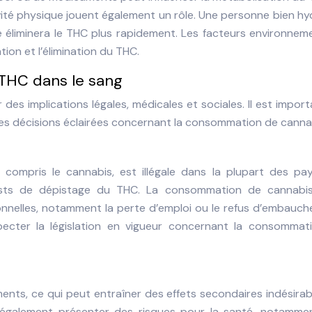
tivité physique jouent également un rôle. Une personne bien h
re éliminera le THC plus rapidement. Les facteurs environne
tion et l’élimination du THC.
 THC dans le sang
des implications légales, médicales et sociales. Il est impor
es décisions éclairées concernant la consommation de canna
 compris le cannabis, est illégale dans la plupart des pay
tests de dépistage du THC. La consommation de cannabi
onnelles, notamment la perte d’emploi ou le refus d’embauch
specter la législation en vigueur concernant la consommat
nts, ce qui peut entraîner des effets secondaires indésirab
également présenter des risques pour la santé, notamme