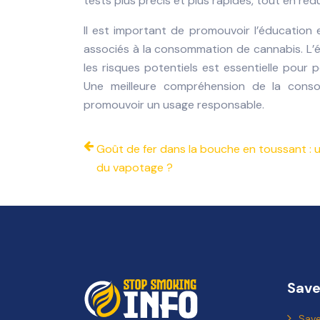
tests plus précis et plus rapides, tout en réd
Il est important de promouvoir l’éducation 
associés à la consommation de cannabis. L’
les risques potentiels est essentielle pou
Une meilleure compréhension de la cons
promouvoir un usage responsable.
Goût de fer dans la bouche en toussant : u
du vapotage ?
Save
Save