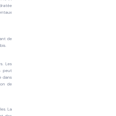
ydratée
mentaux
tant de
bis.
s. Les
s peut
e dans
ion de
les. La
nt des