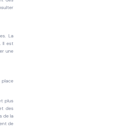
nsulter
es. La
 Il est
ser une
n place
t plus
et des
 de la
ment de