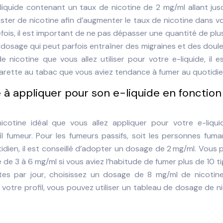
e-liquide contenant un taux de nicotine de 2 mg/ml allant jus
oster de nicotine afin d’augmenter le taux de nicotine dans v
fois, il est important de ne pas dépasser une quantité de plu
rdosage qui peut parfois entraîner des migraines et des doul
e nicotine que vous allez utiliser pour votre e-liquide, il e
garette au tabac que vous aviez tendance à fumer au quotidie
ne à appliquer pour son e-liquide en fonction
nicotine idéal que vous allez appliquer pour votre e-liqui
l fumeur. Pour les fumeurs passifs, soit les personnes fum
tidien, il est conseillé d’adopter un dosage de 2 mg/ml. Vous
de 3 à 6 mg/ml si vous aviez l’habitude de fumer plus de 10 t
ttes par jour, choisissez un dosage de 8 mg/ml de nicotine
 votre profil, vous pouvez utiliser un tableau de dosage de n