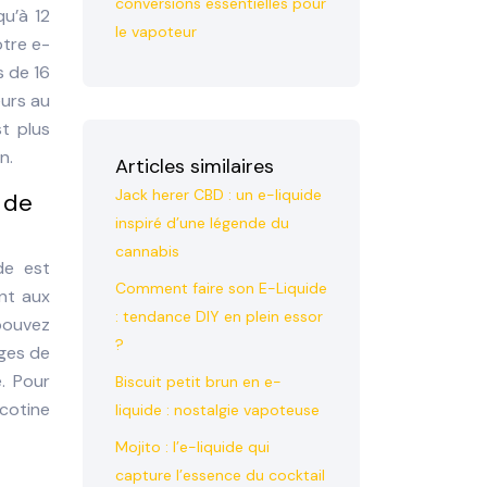
conversions essentielles pour
qu’à 12
le vapoteur
otre e-
s de 16
eurs au
st plus
n.
Articles similaires
Jack herer CBD : un e-liquide
 de
inspiré d’une légende du
cannabis
de est
Comment faire son E-Liquide
ant aux
: tendance DIY en plein essor
 pouvez
?
iges de
. Pour
Biscuit petit brun en e-
icotine
liquide : nostalgie vapoteuse
Mojito : l’e-liquide qui
capture l’essence du cocktail