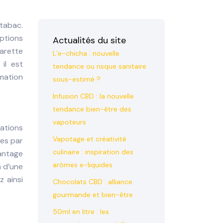
 tabac.
options
Actualités du site
arette
L’e-chicha : nouvelle
il est
tendance ou risque sanitaire
mation
sous-estimé ?
Infusion CBD : la nouvelle
tendance bien-être des
vapoteurs
ations
Vapotage et créativité
mes par
culinaire : inspiration des
vantage
arômes e-liquides
n d’une
z ainsi
Chocolats CBD : alliance
gourmande et bien-être
50ml en litre : les