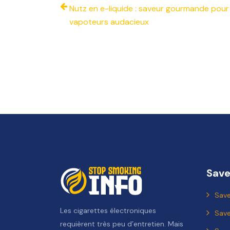
Nutz en e-liquide : saveur gourmande pour
vapoteurs audacieux
Save
Save
Les cigarettes électroniques
Sav
requièrent très peu d’entretien. Mais