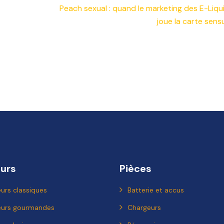
Peach sexual : quand le marketing des E-Liqu
joue la carte sensu
urs
Pièces
urs classiques
Batterie et accus
eurs gourmandes
Chargeurs