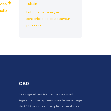
ides
cubain
elle
Puff cherry : analyse
sensorielle de cette saveur
populaire
CBD
Les cigarettes électroniques sont
également adaptées pour le vapotage
du CBD pour profiter pleinement des