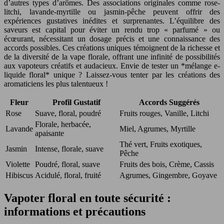
d’autres types d’arômes. Des associations originales comme rose-
litchi, lavande-myrtille ou jasmin-pêche peuvent offrir des
expériences gustatives inédites et surprenantes. L’équilibre des
saveurs est capital pour éviter un rendu trop « parfumé » ou
écœurant, nécessitant un dosage précis et une connaissance des
accords possibles. Ces créations uniques témoignent de la richesse et
de la diversité de la vape florale, offrant une infinité de possibilités
aux vapoteurs créatifs et audacieux. Envie de tester un *mélange e-
liquide floral* unique ? Laissez-vous tenter par les créations des
aromaticiens les plus talentueux !
Fleur
Profil Gustatif
Accords Suggérés
Rose
Suave, floral, poudré
Fruits rouges, Vanille, Litchi
Florale, herbacée,
Lavande
Miel, Agrumes, Myrtille
apaisante
Thé vert, Fruits exotiques,
Jasmin
Intense, florale, suave
Pêche
Violette
Poudré, floral, suave
Fruits des bois, Crème, Cassis
Hibiscus
Acidulé, floral, fruité
Agrumes, Gingembre, Goyave
Vapoter floral en toute sécurité :
informations et précautions