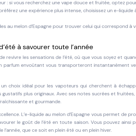
ur : si vous recherchez une vape douce et fruitée, optez pou
s préférez une expérience plus intense, choisissez un e-liquide 
uides au melon d’Espagne pour trouver celui qui correspond à 
’été à savourer toute l’année
e revivre les sensations de l’été, où que vous soyez et qua
 son parfum envoûtant vous transporteront instantanément ve
e un choix idéal pour les vapoteurs qui cherchent à échapp
gustatifs plus originaux. Avec ses notes sucrées et fruitées, i
rafraîchissante et gourmande.
excellence. L’e-liquide au melon d’Espagne vous permet de pr
avourer le goût de l’été en toute saison. Vous pouvez ainsi p
l’année, que ce soit en plein été ou en plein hiver.