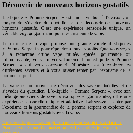
Découvrir de nouveaux horizons gustatifs
L’e-liquide « Pomme Serpent » est une invitation à l’évasion, un
moyen de s’évader du quotidien et de découvrir de nouveaux
horizons gustatifs. C’est une expérience sensorielle unique, un
véritable voyage gourmand pour les amateurs de vape.
Le marché de la vape propose une grande variété d’e-liquides
« Pomme Serpent » pour répondre à tous les goûts. Que vous soyez
à la recherche d’une vape fruitée, épicée, gourmande ou
rafraîchissante, vous trouverez forcément un e-liquide « Pomme
Serpent » qui vous correspond. N’hésitez pas à explorer les
différentes saveurs et à vous laisser tenter par l’exotisme de la
pomme serpent.
La vape est un moyen de découvrir des saveurs inédites et de
s’évader du quotidien. L’e-liquide « Pomme Serpent », avec son
mélange audacieux de saveurs exotiques et gourmandes, offre une
expérience sensorielle unique et addictive. Laissez-vous tenter par
l’exotisme et la gourmandise de la pomme serpent et explorez de
nouveaux horizons gustatifs avec la vape.
Nutz en e-liquide : saveur gourmande pour vapoteurs audacieux
Peach sexual : quand le marketing des E-Liquides joue la carte