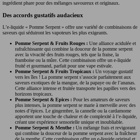
ingrédient phare pour des mélanges savoureux et originaux.
Des accords gustatifs audacieux
L’e-liquide « Pomme Serpent » offre une variété de combinaisons de
saveurs qui séduiront les vapoteurs les plus exigeants.
Pomme Serpent & Fruits Rouges :
Une alliance acidulée et
rafraîchissante qui combine la douceur de la pomme serpent
avec la vivacité des fruits rouges, tels que la fraise, la
framboise ou la mûre. Cette combinaison offre un e-liquide
fruité et gourmand, parfait pour une vape estivale.
Pomme Serpent & Fruits Tropicaux :
Un voyage gustatif
vers les îles ! La pomme serpent s’associe parfaitement aux
saveurs exotiques de la mangue, de la papaye ou de l’ananas.
Cette alliance intense et fruitée transporte les papilles vers des
horizons tropicaux.
Pomme Serpent & Epices :
Pour les amateurs de saveurs
plus intenses, la pomme serpent se marie à merveille avec des
notes d’épices. Le gingembre, la cannelle ou la cardamome
apportent une touche de chaleur et de complexité à l’e-liquide,
créant une expérience sensorielle unique et inoubliable.
Pomme Serpent & Menthe :
Un mélange frais et revigorant
qui combine la douceur de la pomme serpent avec la fraîcheur
de la menthe. Cette combinaison offre un e-liquide original et